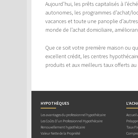
Aujourd’hui, les prêts capitalisés à l’éc
autonomes, les programmes d’achat/loc
vacances et toute une panoplie d’autres 
monde de l’achat domiciliaire, améliorant
Que ce soit votre première maison ou q
excellent crédit, les centres hypothéca
produits et aux meilleurs taux offerts 
HYPOTHÈQUES
L’ACH
Les avantages du professionnel hypothécaire
Accueil
Les Coûts D’un Professionnel Hypothécaire
Préappr
Renouvellement hypothécaire
Taux Fix
Valeur Nette de la Propriété
Compren