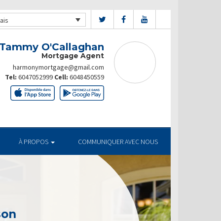
ais
Tammy O'Callaghan
Mortgage Agent
harmonymortgage@gmail.com
Tel:
6047052999
Cell:
6048450559
À PROPOS
COMMUNIQUER AVEC NOUS
son