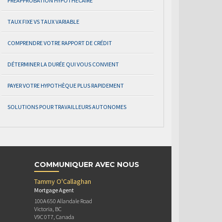
PRÉAPPROBATION HYPOTHÉCAIRE
TAUX FIXE VS TAUX VARIABLE
COMPRENDRE VOTRE RAPPORT DE CRÉDIT
DÉTERMINER LA DURÉE QUI VOUS CONVIENT
PAYER VOTRE HYPOTHÈQUE PLUS RAPIDEMENT
SOLUTIONS POUR TRAVAILLEURS AUTONOMES
COMMUNIQUER AVEC NOUS
Tammy O'Callaghan
Mortgage Agent
100A 650 Allandale Road
Victoria, BC
V9C 0T7, Canada