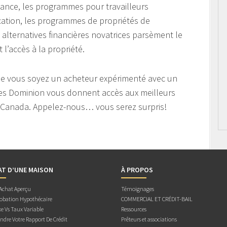
héance, les programmes pour travailleurs
ation, les programmes de propriétés de
alternatives financières novatrices parsèment le
 l’accès à la propriété.
ue vous soyez un acheteur expérimenté avec un
ires Dominion vous donnent accès aux meilleurs
au Canada. Appelez-nous… vous serez surpris!
AT D’UNE MAISON
À PROPOS
 Achat Aperçu
Témoignages
obation Hypothécaire
COMMERCIAL ET CRÉDIT-BAIL
e Vs Taux Variable
Ressources
dre Votre Rapport De Crédit
Prêteurs et associations