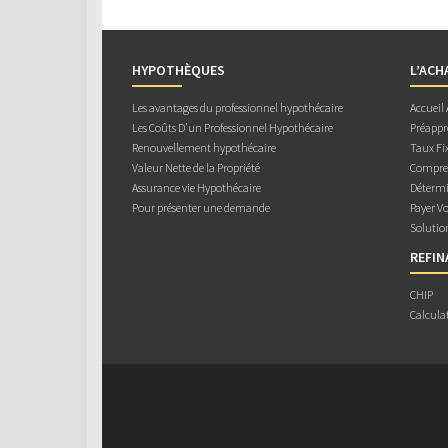
HYPOTHÈQUES
L’ACH
Les avantages du professionnel hypothécaire
Accueil
Les Coûts D’un Professionnel Hypothécaire
Préappr
Renouvellement hypothécaire
Taux Fix
Valeur Nette de la Propriété
Compren
Assurance vie Hypothécaire
Détermi
Pour présenter une demande
Payer V
Solutio
REFI
CHIP
Calcula