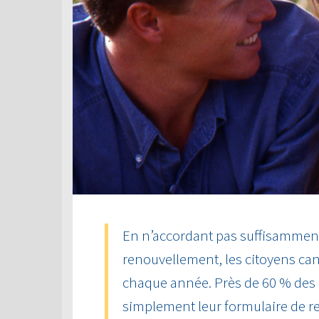
En n’accordant pas suffisamment 
renouvellement, les citoyens can
chaque année. Près de 60 % des
simplement leur formulaire de r