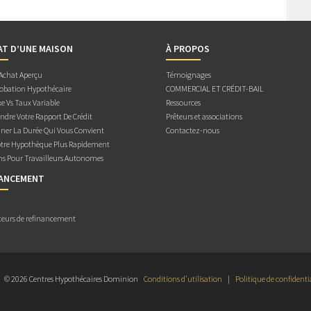
AT D’UNE MAISON
À PROPOS
 Achat Aperçu
Témoignages
obation Hypothécaire
COMMERCIAL ET CRÉDIT-BAIL
e Vs Taux Variable
Ressources
dre Votre Rapport De Crédit
Prêteurs et associations
ner La Durée Qui Vous Convient
Contactez-nous
otre Hypothèque Plus Rapidement
ns Pour Travailleurs Autonomes
NANCEMENT
teurs de refinancement
© 2026 Centres Hypothécaires Dominion
Conditions d’utilisation
|
Politique de confidenti