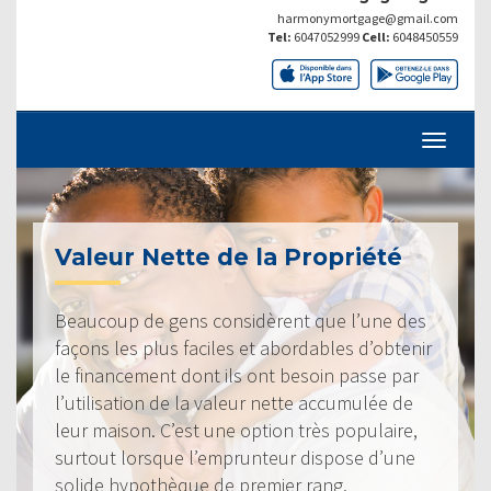
harmonymortgage@gmail.com
Tel:
6047052999
Cell:
6048450559
Valeur Nette de la Propriété
Beaucoup de gens considèrent que l’une des
façons les plus faciles et abordables d’obtenir
le financement dont ils ont besoin passe par
l’utilisation de la valeur nette accumulée de
leur maison. C’est une option très populaire,
surtout lorsque l’emprunteur dispose d’une
solide hypothèque de premier rang.